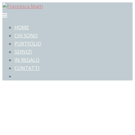
Vai
al
Mostra/Nascondi
contenuto
menu
HOME
CHI SONO
PORTFOLIO
SERVIZI
IN REGALO
CONTATTI