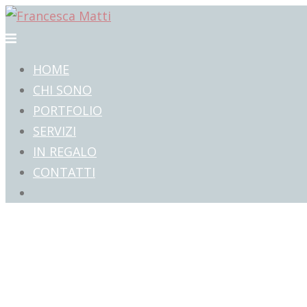
Vai
al
Mostra/Nascondi
contenuto
menu
HOME
CHI SONO
PORTFOLIO
SERVIZI
IN REGALO
CONTATTI